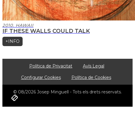
2010. HAWAII
IF THESE WALLS COULD TALK
+INFO
Política de Privacitat
Avís Legal
Configurar Cookies
Política de Cookies
© 08/2026 Josep Minguell - Tots els drets reservats.