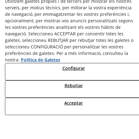
Utilitzem galetes pròpies i de tercers per millorar els nostres
serveis, per motius tècnics, per millorar la vostra experiència
de navegació, per emmagatzemar les vostres preferències i,
opcionalment, per mostrar-vos anuncis personalitzats segons
les vostres preferències analitzant els vostres hàbits de
navegació. Seleccioneu ACCEPTAR per consentir totes les
galetes, seleccioneu REBUTJAR per rebutjar totes les galetes o
seleccioneu CONFIGURACIÓ per personalitzar les vostres
preferències de galetes. Per a més informació, consulteu la
nostra:
Política de Galetes
Configurar
Rebutjar
Política de Privacitat
Avís Legal
Acceptar
Configurar Cookies
Política de Cookies
© 08/2026 Josep Minguell - Tots els drets reservats.