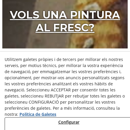
VOLS UNA PINTURA
AL FRESC?
Utilitzem galetes pròpies i de tercers per millorar els nostres
serveis, per motius tècnics, per millorar la vostra experiència
PROJECTES
de navegació, per emmagatzemar les vostres preferències i,
opcionalment, per mostrar-vos anuncis personalitzats segons
les vostres preferències analitzant els vostres hàbits de
navegació. Seleccioneu ACCEPTAR per consentir totes les
VEURE TOTS ELS TREBALLS
galetes, seleccioneu REBUTJAR per rebutjar totes les galetes o
seleccioneu CONFIGURACIÓ per personalitzar les vostres
preferències de galetes. Per a més informació, consulteu la
nostra:
Política de Galetes
Configurar
Política de Privacitat
Avís Legal