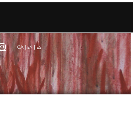
CA
EN
ES