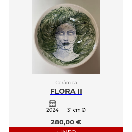
Ceràmica
FLORA II
2024
31 cm Ø
280,00 €