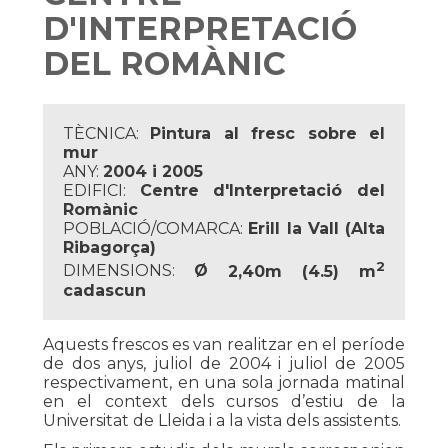
D'INTERPRETACIÓ
DEL ROMÀNIC
TÈCNICA:
Pintura al fresc sobre el
mur
ANY:
2004 i 2005
EDIFICI:
Centre d'Interpretació del
Romànic
POBLACIÓ/COMARCA:
Erill la Vall (Alta
Ribagorça)
2
DIMENSIONS:
Ø
2,40m (4.5) m
cadascun
Aquests frescos es van realitzar en el període
de dos anys, juliol de 2004 i juliol de 2005
respectivament, en una sola jornada matinal
en el context dels cursos d’estiu de la
Universitat de Lleida i a la vista dels assistents.