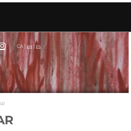
CA
EN
ES
AR
AR