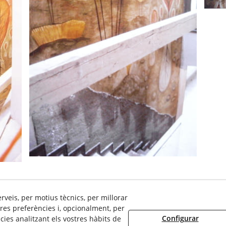
erveis, per motius tècnics, per millorar
res preferències i, opcionalment, per
 Privacitat
Avís Legal
Configurar Cookies
Política d
Configurar
ies analitzant els vostres hàbits de