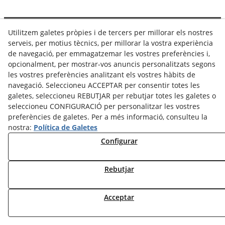
Política de Privacitat
Avís Legal
Utilitzem galetes pròpies i de tercers per millorar els nostres
serveis, per motius tècnics, per millorar la vostra experiència
Configurar Cookies
Política de Cookies
de navegació, per emmagatzemar les vostres preferències i,
opcionalment, per mostrar-vos anuncis personalitzats segons
© 08/2026 Josep Minguell - Tots els drets reservats.
les vostres preferències analitzant els vostres hàbits de
navegació. Seleccioneu ACCEPTAR per consentir totes les
galetes, seleccioneu REBUTJAR per rebutjar totes les galetes o
seleccioneu CONFIGURACIÓ per personalitzar les vostres
preferències de galetes. Per a més informació, consulteu la
nostra:
Política de Galetes
Configurar
Rebutjar
Acceptar