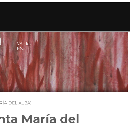
CA
EN
ES
RÍA DEL ALBA)
nta María del