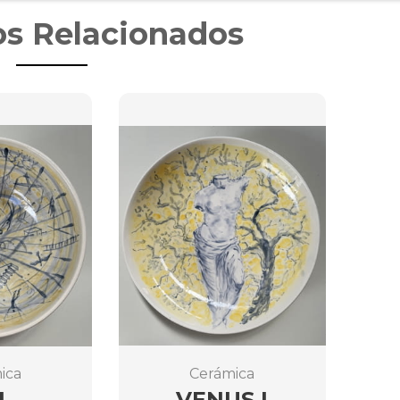
s Relacionados
ica
Cerámica
L
VENUS I