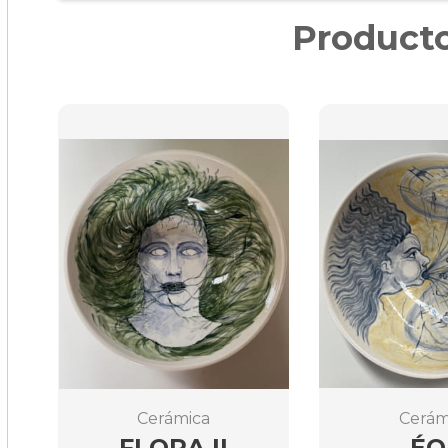
Producto
Cerámica
Cerám
FLORA II
ÉO