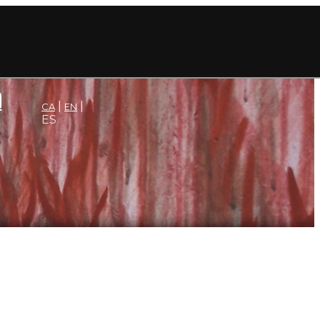
CA
EN
ES