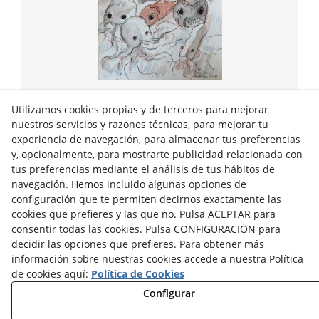
Calles de Génova
Utilizamos cookies propias y de terceros para mejorar
ENTRE VENTANAS
nuestros servicios y razones técnicas, para mejorar tu
experiencia de navegación, para almacenar tus preferencias
y, opcionalmente, para mostrarte publicidad relacionada con
2022
18/25,5 cm
tus preferencias mediante el análisis de tus hábitos de
navegación. Hemos incluido algunas opciones de
150,00 €
configuración que te permiten decirnos exactamente las
cookies que prefieres y las que no. Pulsa ACEPTAR para
+ INFO
consentir todas las cookies. Pulsa CONFIGURACIÓN para
decidir las opciones que prefieres. Para obtener más
información sobre nuestras cookies accede a nuestra Política
de cookies aquí:
Política de Cookies
Política de Privacidad
Aviso Legal
Configurar
Configurar Cookies
Política de Cookies