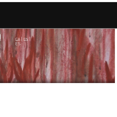
CA
EN
ES