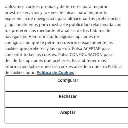
Utilizamos cookies propias y de terceros para mejorar
nuestros servicios y razones técnicas, para mejorar tu
Política de Privacidad
Aviso Legal
experiencia de navegación, para almacenar tus preferencias
y, opcionalmente, para mostrarte publicidad relacionada con
Configurar Cookies
Política de Cookies
tus preferencias mediante el análisis de tus hábitos de
navegación. Hemos incluido algunas opciones de
© 08/2026 Josep Minguell - Todos los derechos
configuración que te permiten decirnos exactamente las
reservados.
cookies que prefieres y las que no. Pulsa ACEPTAR para
consentir todas las cookies. Pulsa CONFIGURACIÓN para
decidir las opciones que prefieres. Para obtener más
información sobre nuestras cookies accede a nuestra Política
de cookies aquí:
Política de Cookies
Configurar
Rechazar
Aceptar